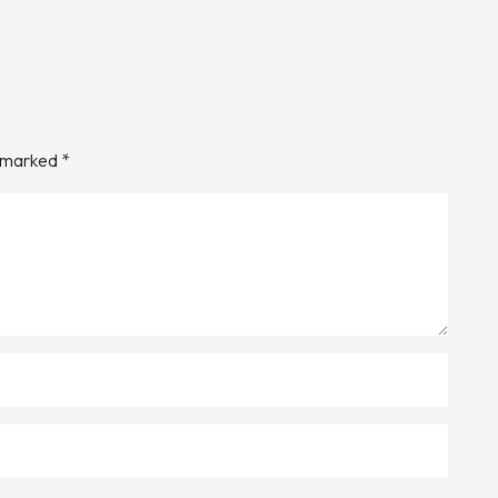
e marked
*