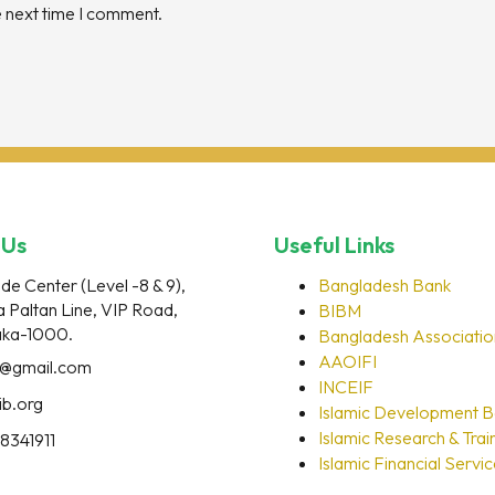
e next time I comment.
 Us
Useful Links
ade Center (Level -8 & 9),
Bangladesh Bank
a Paltan Line, VIP Road,
BIBM
haka-1000.
Bangladesh Associatio
AAOIFI
o@gmail.com
INCEIF
ib.org
Islamic Development 
Islamic Research & Train
8341911
Islamic Financial Servi