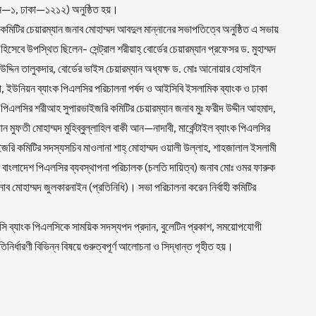
ন—১, ঢাকা—১২১২) অনুষ্ঠিত হয়।
হী কমিটির চেয়ারম্যান জনাব মোহাম্মদ আবদুল মান্নানের সভাপতিত্বে অনুষ্ঠিত এ সভায়
হিসেবে উপস্থিত ছিলেন- সেন্ট্রাল শরীয়াহ্ বোর্ডের চেয়ারম্যান প্রফেসর ড. মুহাম্মদ
 উদ্দিন তালুকদার, বোর্ডের ভাইস চেয়ারম্যান অধ্যক্ষ ড. মোঃ আনোয়ার হোসাইন
া, ইউনিয়ন ব্যাংক পিএলসির পরিচালনা পর্ষদ ও আইসিবি ইসলামিক ব্যাংক ও ঢাকা
ক পিএলসির শরীআহ সুপারভাইজরি কমিটির চেয়ারম্যান জনাব মুঃ ফরীদ উদ্দীন আহমাদ,
ন মুফতী মোহাম্মদ মুহিব্বুল্লাহিল বাকী আন—নাদাবী, মার্কেন্টাইল ব্যাংক পিএলসির
জরি কমিটির সদস্যসচিব মাওলানা শাহ্ মোহাম্মদ ওয়ালী উল্লাহ, শাহজালাল ইসলামী
 বাংলাদেশ পিএলসির ব্যবস্থাপনা পরিচালক (চলতি দায়িত্ব) জনাব মোঃ ওমর ফারুক
জনাব মোহাম্মদ জুলকারনাইন (প্রতিনিধি)। সভা পরিচালনা করেন নির্বাহী কমিটির
সি ব্যাংক পিএলসিকে সাময়িক সদস্যপদ প্রদান, বুলেটিন প্রকাশ, সময়োপযোগী
তিনির্ধারণী বিভিন্ন বিষয়ে গুরুত্বপূর্ণ আলোচনা ও সিদ্ধান্ত গৃহীত হয়।