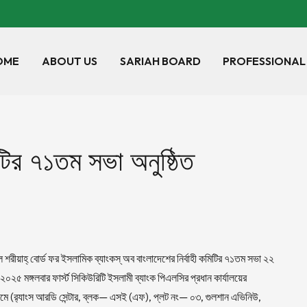
OME
ABOUT US
SARIAH BOARD
PROFESSIONAL
কমিটির ৭১তম সভা অনুষ্ঠিত
রাল শরীয়াহ্ বোর্ড ফর ইসলামিক ব্যাংকস্ অব বাংলাদেশের নির্বাহী কমিটির ৭১তম সভা ২২
২০২৫ মঙ্গলবার ফার্স্ট সিকিউরিটি ইসলামী ব্যাংক পিএলসির প্রধান কার্যালয়ের
রুমে (র‌্যাংস আরডি সেন্টার, ব্লক— এসই (এফ), প্লট নং— ০৩, গুলশান এভিনিউ,