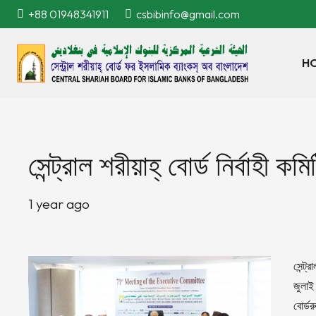
+88 01948341911
csbibinfo@gmail.com
H
সেন্ট্রাল শরীয়াহ্ বোর্ড নির্বাহী 
1 year ago
সেন্ট্
জুলাই 
বোর্ড