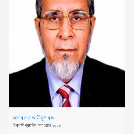
জনাব এম আযীযুল হক
ইসলামী ব্যাংকিং অ্যাওয়ার্ড ২০০৫