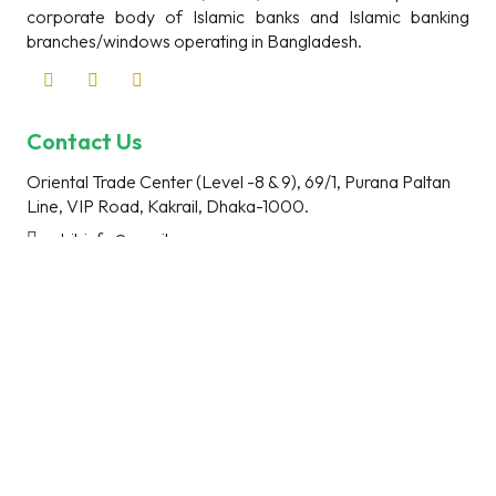
corporate body of Islamic banks and Islamic banking
branches/windows operating in Bangladesh.
Contact Us
Oriental Trade Center (Level -8 & 9), 69/1, Purana Paltan
Line, VIP Road, Kakrail, Dhaka-1000.
csbibinfo@gmail.com
info@csbib.org
+88 01948341911
Useful Links
Bangladesh Bank
BIBM
Bangladesh Association of Banks
AAOIFI