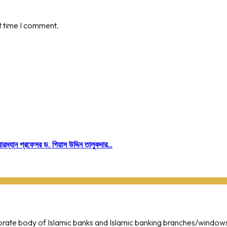
t time I comment.
েয়ারম্যান প্রফেসর ড. গিয়াস উদ্দিন তালুকদার…
porate body of Islamic banks and Islamic banking branches/window