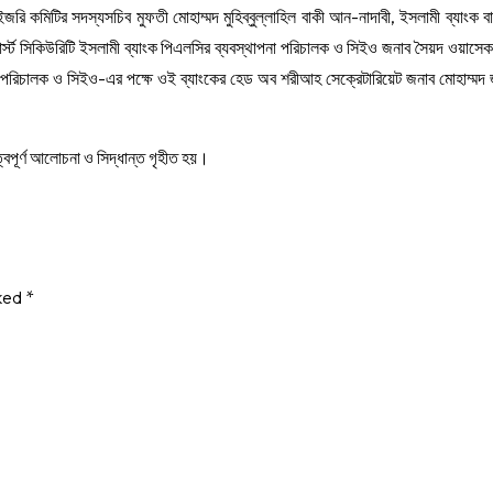
ি কমিটির সদস্যসচিব মুফতী মোহাম্মদ মুহিব্বুল্লাহিল বাকী আন-নাদাবী, ইসলামী ব্যাংক ব
্স্ট সিকিউরিটি ইসলামী ব্যাংক পিএলসির ব্যবস্থাপনা পরিচালক ও সিইও জনাব সৈয়দ ওয়াসেক
াপনা পরিচালক ও সিইও-এর পক্ষে ওই ব্যাংকের হেড অব শরীআহ সেক্রেটারিয়েট জনাব মোহাম্মদ 
ত্বপূর্ণ আলোচনা ও সিদ্ধান্ত গৃহীত হয়।
rked
*