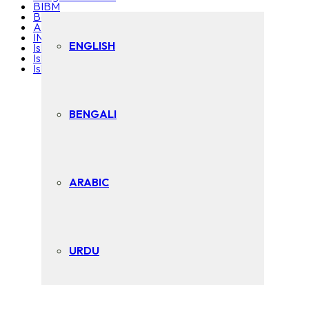
BIBM
Bangladesh Association of Banks
AAOIFI
INCEIF
ENGLISH
Islamic Development Bank
Islamic Research & Training Institute
Islamic Financial Services Board
BENGALI
ARABIC
URDU