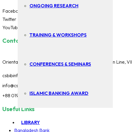
ONGOING RESEARCH
Facebook
Twitter
YouTube
TRAINING & WORKSHOPS
Contact Us
Oriental Trade Center (Level -8 & 9), 69/1, Purana Paltan Line, 
CONFERENCES & SEMINARS
csbibinfo@gmail.com
info@csbib.org
ISLAMIC BANKING AWARD
+88 01948341911
Useful Links
LIBRARY
Bangladesh Bank