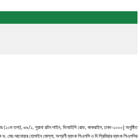
 সেন্টার (১০ম তলা), ৬৯/১, পুরানা পল্টন লাইন, ভিআইপি রোড, কাকরাইল, ঢাকা-১০০০] অনুষ্ঠিত
যক্ষ ড. মোঃ আনোয়ার হোসাইন মোল্লা, অগ্রণী ব্যাংক পিএলসি ও দি প্রিমিয়ার ব্যাংক পিএলসির