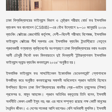
ঢাকা বিশ্ববিদ্যালয়ের ফাইন্যান্স বিভাগ ও সেন্ট্রাল শরীয়াহ বোর্ড ফর ইসলামিক
ব্যাংকস অব বাংলাদেশ (CSBIB)—এর যৌথ উদ্যোগে ৯—১০ জানুয়ারি ২০২৬
ব্যাংকিং সেক্টরের রেগুলেটরি কর্তৃপক্ষ, দেশী—বিদেশী শরীআহ বিশেষজ্ঞ, ইসলামিক
ফাইন্যান্স সেক্টরের শীর্ষ স্কলার এবং ইসলামিক ব্যাংকিং ইন্ডাস্ট্রিতে নেতৃত্ব
প্রদানকারী গণ্যমান্য ব্যক্তিবর্গের অংশগ্রহণে ঢাকা বিশ্ববিদ্যালয়ের নবাব নওয়াব
আলী চৌধুরী সিনেট ভবন মিলনায়তনে দুই দিনব্যাপী ‘ইন্টারন্যাশনাল ইসলামিক
ফাইন্যান্স অ্যান্ড ব্যাংকিং কনফারেন্স ২০২৬’ অনুষ্ঠিত হয়।
ইসলামিক ফাইন্যান্স ফর সাসটেইনেবল ইকোনমিক ডেভেলপমেন্ট’ শ্লোগানকে
উপজীব্য করে অনুষ্ঠিত কনফারেন্সের সমাপনী অধিবেশনে প্রধান অতিথি হিসেবে
উপস্থিত ছিলেন ঢাকা বিশ^বিদ্যালয়ের মাননীয় প্রো—ভাইস চ্যান্সেলর (শিক্ষা)
প্রফেসর ড. মামুন আহমেদ। প্রধান অতিথির বক্তৃতায় তিনি বলেন, ইসলামী
অর্থনীতি কেবল একটি ইস্যু নয়; বরং এর সাথে সম্পৃক্ত রয়েছে লক্ষ কোটি মানুষের
দৈনন্দিন জীবন। এ দেশের শতকরা আশি ভাগেরও বেশি অধিবাসী মুসলিম। ইসলামী